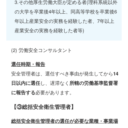
3.その他厚生労働大臣が定める者(理科系統以外
の大学を卒業後4年以上、同高等学校を卒業後6
年以上産業安全の実務を経験した者、7年以上
産業安全の実務を経験した者等)
(2) 労働安全コンサルタント
選任時期・報告
安全管理者は、選任すべき事由が発生してから
14
日以内に選任
し、遅滞なく
所轄の労働基準監督署
に報告する
必要があります。
【③総括安全衛生管理者】
総括安全衛生管理者の選任が必要な業種・事業場