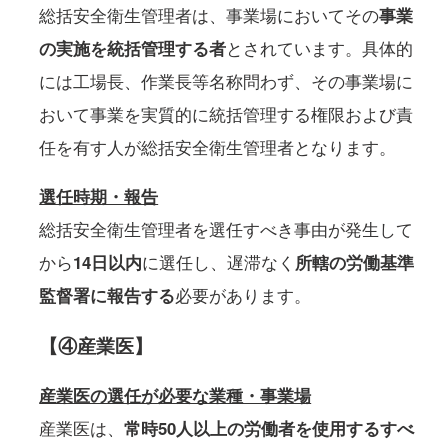
総括安全衛生管理者は、事業場においてその
事業
の実施を統括管理する者
とされています。具体的
には工場長、作業長等名称問わず、その事業場に
おいて事業を実質的に統括管理する権限および責
任を有す人が総括安全衛生管理者となります。
選任時期・報告
総括安全衛生管理者を選任すべき事由が発生して
から
14日以内
に選任し、遅滞なく
所轄の労働基準
監督署に報告する
必要があります。
【④産業医】
産業医の選任が必要な業種・事業場
産業医は、
常時50人以上の労働者を使用するすべ