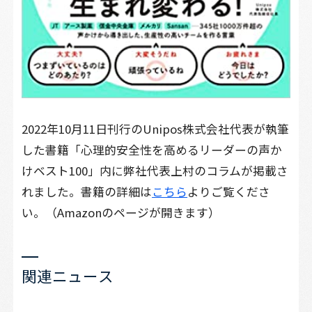
2022年10月11日刊行のUnipos株式会社代表が執筆
した書籍「心理的安全性を高めるリーダーの声か
けベスト100」内に弊社代表上村のコラムが掲載さ
れました。書籍の詳細は
こちら
よりご覧くださ
い。（Amazonのページが開きます）
関
連
ニ
ュ
ー
ス