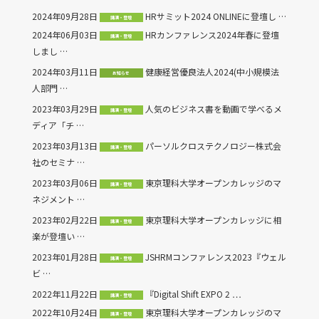
2024年09月28日
HRサミット2024 ONLINEに登壇し …
講演・登壇
2024年06月03日
HRカンファレンス2024年春に登壇
講演・登壇
しまし …
2024年03月11日
健康経営優良法人2024(中小規模法
お知らせ
人部門 …
2023年03月29日
人気のビジネス書を動画で学べるメ
講演・登壇
ディア「チ …
2023年03月13日
パーソルクロステクノロジー株式会
講演・登壇
社のセミナ …
2023年03月06日
東京理科大学オープンカレッジのマ
講演・登壇
ネジメント …
2023年02月22日
東京理科大学オープンカレッジに相
講演・登壇
楽が登壇い …
2023年01月28日
JSHRMコンファレンス2023『ウェル
講演・登壇
ビ …
2022年11月22日
『Digital Shift EXPO 2 …
講演・登壇
2022年10月24日
東京理科大学オープンカレッジのマ
講演・登壇