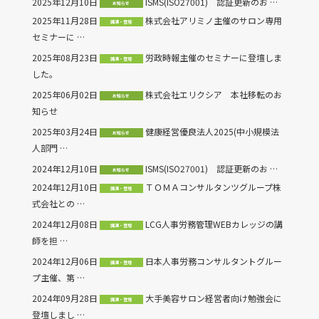
2025年12月10日
ISMS(ISO27001) 認証更新のお …
お知らせ
2025年11月28日
株式会社アリミノ主催のサロン専用
講演・登壇
セミナーに …
2025年08月23日
労政時報主催のセミナーに登壇しま
講演・登壇
した。
2025年06月02日
株式会社エリクシア 本社移転のお
お知らせ
知らせ
2025年03月24日
健康経営優良法人2025(中小規模法
お知らせ
人部門 …
2024年12月10日
ISMS(ISO27001) 認証更新のお …
お知らせ
2024年12月10日
ＴＯＭＡコンサルタンツグループ株
講演・登壇
式会社との …
2024年12月08日
LCG人事労務管理WEBカレッジの講
講演・登壇
師を担 …
2024年12月06日
日本人事労務コンサルタントグルー
講演・登壇
プ主催、第 …
2024年09月28日
大手美容サロン経営者向け勉強会に
講演・登壇
登壇しまし …