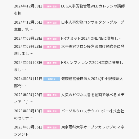
2024年12月08日
LCG人事労務管理WEBカレッジの講師
講演・登壇
を担 …
2024年12月06日
日本人事労務コンサルタントグループ
講演・登壇
主催、第 …
2024年09月28日
HRサミット2024 ONLINEに登壇し …
講演・登壇
2024年09月28日
大手美容サロン経営者向け勉強会に登
講演・登壇
壇しまし …
2024年06月03日
HRカンファレンス2024年春に登壇し
講演・登壇
まし …
2024年03月11日
健康経営優良法人2024(中小規模法人
お知らせ
部門 …
2023年03月29日
人気のビジネス書を動画で学べるメデ
講演・登壇
ィア「チ …
2023年03月13日
パーソルクロステクノロジー株式会社
講演・登壇
のセミナ …
2023年03月06日
東京理科大学オープンカレッジのマネ
講演・登壇
ジメント …