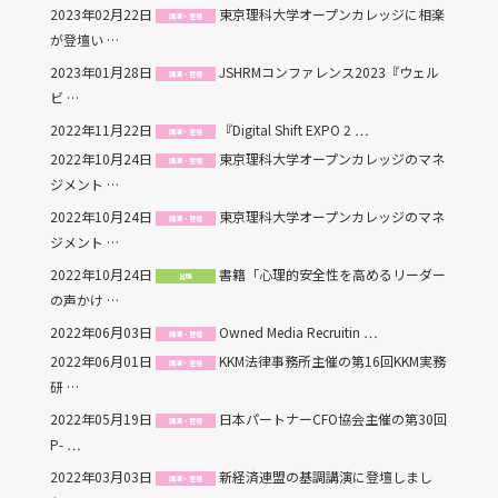
2023年02月22日
東京理科大学オープンカレッジに相楽
講演・登壇
が登壇い …
2023年01月28日
JSHRMコンファレンス2023『ウェル
講演・登壇
ビ …
2022年11月22日
『Digital Shift EXPO 2 …
講演・登壇
2022年10月24日
東京理科大学オープンカレッジのマネ
講演・登壇
ジメント …
2022年10月24日
東京理科大学オープンカレッジのマネ
講演・登壇
ジメント …
2022年10月24日
書籍「心理的安全性を高めるリーダー
出版
の声かけ …
2022年06月03日
Owned Media Recruitin …
講演・登壇
2022年06月01日
KKM法律事務所主催の第16回KKM実務
講演・登壇
研 …
2022年05月19日
日本パートナーCFO協会主催の第30回
講演・登壇
P- …
2022年03月03日
新経済連盟の基調講演に登壇しまし
講演・登壇