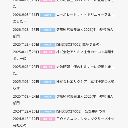
講演・登壇
た
2026年06月16日
コーポレートサイトをリニューアルし
お知らせ
ました …
2026年03月13日
健康経営優良法人2026(中小規模法人
お知らせ
部門 …
2025年12月10日
ISMS(ISO27001) 認証更新の …
お知らせ
2025年11月28日
株式会社アリミノ主催のサロン専用セ
講演・登壇
ミナーに …
2025年08月23日
労政時報主催のセミナーに登壇しまし
講演・登壇
た。
2025年06月02日
株式会社エリクシア 本社移転のお知
お知らせ
らせ
2025年03月24日
健康経営優良法人2025(中小規模法人
お知らせ
部門 …
2024年12月10日
ISMS(ISO27001) 認証更新のお …
お知らせ
2024年12月10日
ＴＯＭＡコンサルタンツグループ株式
講演・登壇
会社との …