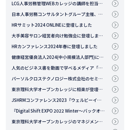
LCG人事労務管理WEBカレッジの講師を担当いたします
日本人事労務コンサルタントグループ主催、第60回コンサルティングスキルアップ講座に登壇しました
HRサミット2024 ONLINEに登壇しました
大手美容サロン経営者向け勉強会に登壇しました
HRカンファレンス2024年春に登壇しました
健康経営優良法人2024(中小規模法人部門)に認定されました
人気のビジネス書を動画で学べるメディア「チラヨミ」に出演しました！
パーソルクロステクノロジー株式会社のセミナーにて、代表が登壇しまし
た。
東京理科大学オープンカレッジに相楽が登壇いたしました。
JSHRMコンファレンス2023『ウェルビーイングリレー！ ～期待と現実～』に弊社代表が登壇します。
『Digital Shift EXPO 2022 Winter～バックオフィス DX 推進～』に代表
が登壇しました。
東京理科大学オープンカレッジのマネジメント講座に代表が登壇いたしました。