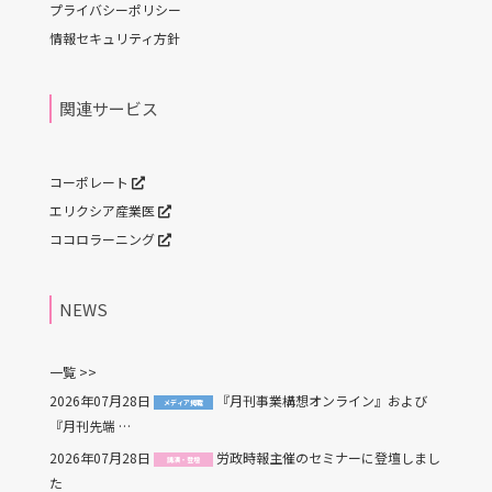
プライバシーポリシー
情報セキュリティ方針
関連サービス
コーポレート
エリクシア産業医
ココロラーニング
NEWS
一覧 >>
2026年07月28日
『月刊事業構想オンライン』および
メディア掲載
『月刊先端 …
2026年07月28日
労政時報主催のセミナーに登壇しまし
講演・登壇
た