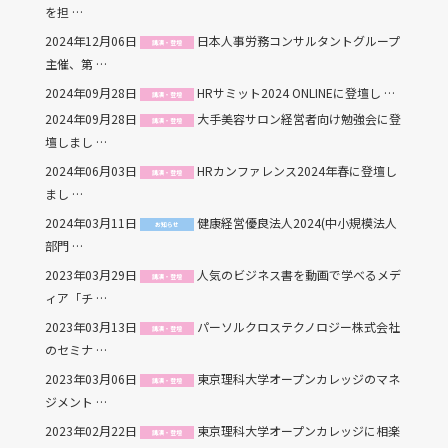
を担 …
2024年12月06日
日本人事労務コンサルタントグループ
講演・登壇
主催、第 …
2024年09月28日
HRサミット2024 ONLINEに登壇し …
講演・登壇
2024年09月28日
大手美容サロン経営者向け勉強会に登
講演・登壇
壇しまし …
2024年06月03日
HRカンファレンス2024年春に登壇し
講演・登壇
まし …
2024年03月11日
健康経営優良法人2024(中小規模法人
お知らせ
部門 …
2023年03月29日
人気のビジネス書を動画で学べるメデ
講演・登壇
ィア「チ …
2023年03月13日
パーソルクロステクノロジー株式会社
講演・登壇
のセミナ …
2023年03月06日
東京理科大学オープンカレッジのマネ
講演・登壇
ジメント …
2023年02月22日
東京理科大学オープンカレッジに相楽
講演・登壇