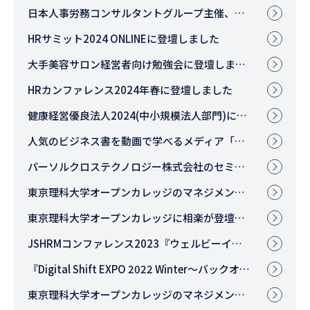
日本人事労務コンサルタントグループ主催、第60回コンサルティングスキルアップ講座に登壇しました
HRサミット2024 ONLINEに登壇しました
大手美容サロン経営者向け勉強会に登壇しました
HRカンファレンス2024年春に登壇しました
健康経営優良法人2024(中小規模法人部門)に認定されました
人気のビジネス書を動画で学べるメディア「チラヨミ」に出演しました！
パーソルクロステクノロジー株式会社のセミナーにて、代表が登壇しまし
た。
東京理科大学オープンカレッジのマネジメント講座に先山が登壇いたしました。
東京理科大学オープンカレッジに相楽が登壇いたしました。
JSHRMコンファレンス2023『ウェルビーイングリレー！ ～期待と現実～』に弊社代表が登壇します。
『Digital Shift EXPO 2022 Winter～バックオフィス DX 推進～』に代表
が登壇しました。
東京理科大学オープンカレッジのマネジメント講座に代表が登壇いたしました。