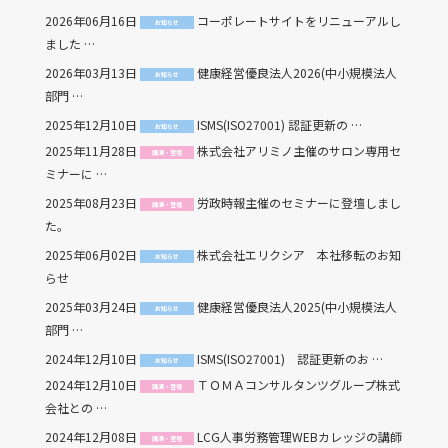
2026年06月16日
コーポレートサイトをリニューアルし
お知らせ
ました …
2026年03月13日
健康経営優良法人2026(中小規模法人
お知らせ
部門 …
2025年12月10日
ISMS(ISO27001) 認証更新の …
お知らせ
2025年11月28日
株式会社アリミノ主催のサロン専用セ
講演・登壇
ミナーに …
2025年08月23日
労政時報主催のセミナーに登壇しまし
講演・登壇
た。
2025年06月02日
株式会社エリクシア 本社移転のお知
お知らせ
らせ
2025年03月24日
健康経営優良法人2025(中小規模法人
お知らせ
部門 …
2024年12月10日
ISMS(ISO27001) 認証更新のお …
お知らせ
2024年12月10日
ＴＯＭＡコンサルタンツグループ株式
講演・登壇
会社との …
2024年12月08日
LCG人事労務管理WEBカレッジの講師
講演・登壇