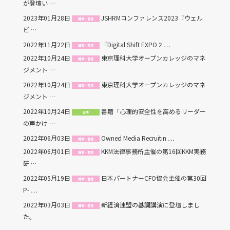
が登壇い …
2023年01月28日
JSHRMコンファレンス2023『ウェル
講演・登壇
ビ …
2022年11月22日
『Digital Shift EXPO 2 …
講演・登壇
2022年10月24日
東京理科大学オープンカレッジのマネ
講演・登壇
ジメント …
2022年10月24日
東京理科大学オープンカレッジのマネ
講演・登壇
ジメント …
2022年10月24日
書籍「心理的安全性を高めるリーダー
出版
の声かけ …
2022年06月03日
Owned Media Recruitin …
講演・登壇
2022年06月01日
KKM法律事務所主催の第16回KKM実務
講演・登壇
研 …
2022年05月19日
日本パートナーCFO協会主催の第30回
講演・登壇
P- …
2022年03月03日
新経済連盟の基調講演に登壇しまし
講演・登壇
た。