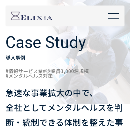
C
a
s
e
S
t
u
d
y
導入事例
#情報サービス業
#従業員3,000名規模
#メンタルヘルス対策
急速な事業拡大の中で、
全社としてメンタルヘルスを判
断・統制できる体制を整えた事